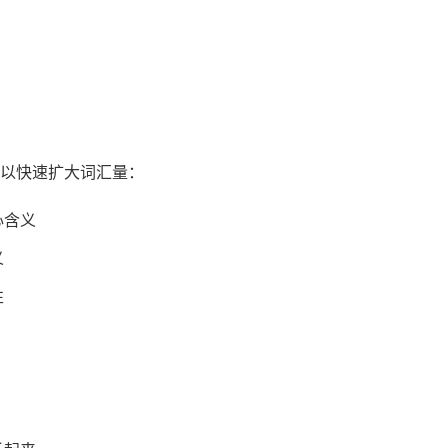
以快速扩大词汇量：
心含义
义
性