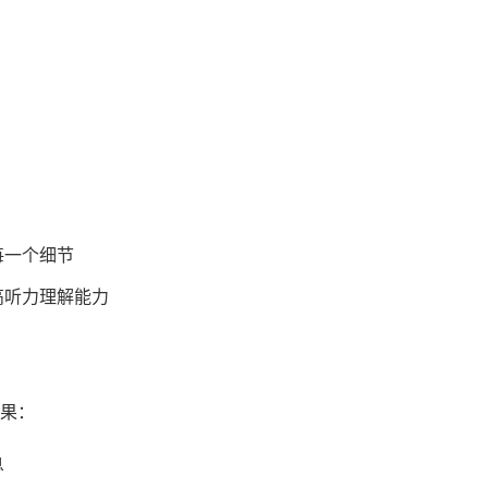
每一个细节
高听力理解能力
果：
息